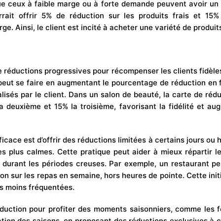
ue ceux à faible marge ou à forte demande peuvent avoir un
ait offrir 5% de réduction sur les produits frais et 15%
ge. Ainsi, le client est incité à acheter une variété de produi
e réductions progressives pour récompenser les clients fidèle
peut se faire en augmentant le pourcentage de réduction en
alisés par le client. Dans un salon de beauté, la carte de rédu
la deuxième et 15% la troisième, favorisant la fidélité et au
icace est d’offrir des réductions limitées à certains jours ou 
es plus calmes. Cette pratique peut aider à mieux répartir le
durant les périodes creuses. Par exemple, un restaurant p
on sur les repas en semaine, hors heures de pointe. Cette initia
es moins fréquentées.
réduction pour profiter des moments saisonniers, comme les fê
ation des saisons, en proposant des réductions exclusives à 