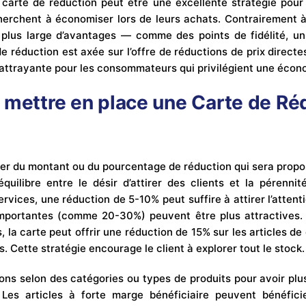
arte de réduction peut être une excellente stratégie pour a
cherchent à économiser lors de leurs achats. Contrairement
plus large d’avantages — comme des points de fidélité, un
 réduction est axée sur l’offre de réductions de prix direct
s attrayante pour les consommateurs qui privilégient une écon
 mettre en place une Carte de Ré
 du montant ou du pourcentage de réduction qui sera propos
quilibre entre le désir d’attirer des clients et la pérennité
ervices, une réduction de 5-10% peut suffire à attirer l’attenti
importantes (comme 20-30%) peuvent être plus attractives.
la carte peut offrir une réduction de 15% sur les articles de
. Cette stratégie encourage le client à explorer tout le stock.
ons selon des catégories ou types de produits pour avoir plu
. Les articles à forte marge bénéficiaire peuvent bénéfici