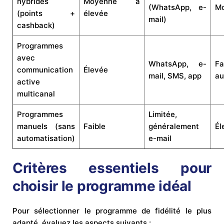
hybrides
Moyenne à
(WhatsApp, e-
M
(points +
élevée
mail)
cashback)
Programmes
avec
WhatsApp, e-
F
communication
Élevée
mail, SMS, app
au
active
multicanal
Programmes
Limitée,
manuels (sans
Faible
généralement
Él
automatisation)
e-mail
Critères essentiels pour
choisir le programme idéal
Pour sélectionner le programme de fidélité le plus
adapté, évaluez les aspects suivants :