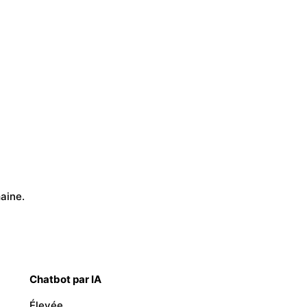
aine.
Chatbot par IA
Élevée