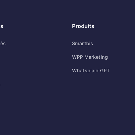
s
Produits
uês
Smartbis
WPP Marketing
Whatsplaid GPT
h