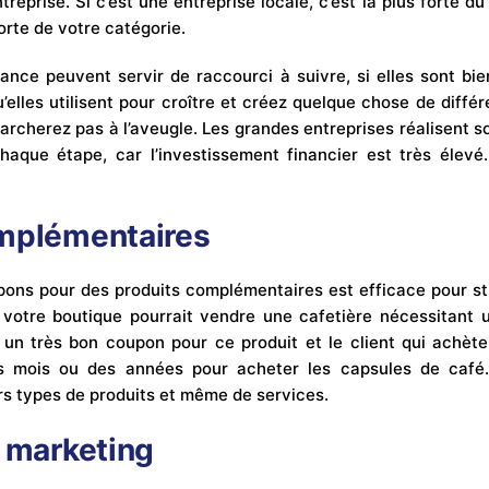
reprise. Si c’est une entreprise locale, c’est la plus forte du 
 forte de votre catégorie.
ance peuvent servir de raccourci à suivre, si elles sont bie
lles utilisent pour croître et créez quelque chose de différ
marcherez pas à l’aveugle. Les grandes entreprises réalisent 
aque étape, car l’investissement financier est très élevé.
omplémentaires
pons pour des produits complémentaires est efficace pour s
 votre boutique pourrait vendre une cafetière nécessitant 
z un très bon coupon pour ce produit et le client qui achèt
s mois ou des années pour acheter les capsules de café
rs types de produits et même de services.
e marketing