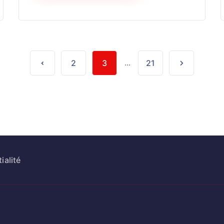
2
3
...
21
ialité