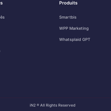
s
Produits
uês
Smartbis
WPP Marketing
Whatsplaid GPT
h
iN2 ® All Rights Reserved