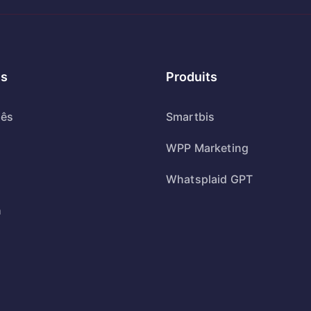
s
Produits
uês
Smartbis
WPP Marketing
Whatsplaid GPT
h