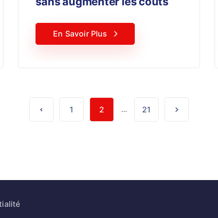
sans augmenter les coûts
En Savoir Plus
1
2
...
21
ialité